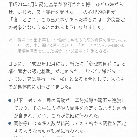
平成21年4月に認定基準が改訂された際「ひどい嫌がら
せ、いじめ、又は暴行を受けた。」の心理的負担が
「強」とされ、この出来事があった場合には、労災認定
の対象となりうるとされるようになりました。
職場での出来事を、労働者に与える心理的負荷の度合いによ
り、強、中、弱と3段階に分け、「強」とされる出来事の結
果精神障害を生じた場合、労災認定の対象となる。
さらに、平成23年12月には、新たに「心理的負荷による
精神障害の認定基準」が定められ、「ひどい嫌がらせ、
いじめ、又は暴行」が「強」となる場合として、次のも
のが具体的に明示されました。
部下に対する上司の言動が、業務指導の範囲を逸脱し
ており、その中に人格や人間性を否定するような言動
が含まれ、かつ、これが執拗に行われた。
同僚等による多人数が結託しての人格や人間性を否定
するような言動が執拗に行われた。