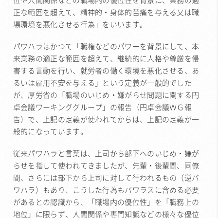
位や人間関係などの職場内の優位性を背景に、業務の適
正な範囲を超えて、精神的・身体的苦痛を与える又は職
場環境を悪化させる行為」をいいます。
パワハラはかつて「職権などのパワーを背景にして、本
来業務の適正な範囲を超えて、継続的に人格や尊厳を侵
害する言動を行い、就労者の働く環境を悪化させる、あ
るいは雇用不安を与える」という定義が一般的でした
が、厚労省の「職場のいじめ・嫌がらせ問題に関する円
卓会議ワーキンググループ」の報告（円卓会議ＷＧ報
告）で、上記の定義が使われてからは、上記の定義が一
般的になっています。
従来パワハラと言葉は、上司から部下へのいじめ・嫌が
らせを指して使われてきましたが、先輩・後輩間、同僚
間、さらには部下から上司に対して行われるもの（逆パ
ワハラ）もあり、こうした行為もパワラスに含める必要
があるとの認識から、「職場内の優位性」を「職務上の
地位」に限らず、人間関係や専門知識などの様々な優位