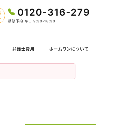
0120-316-279
相談予約 平日 9:30-18:30
弁護士費用
ホームワンについて
れ
弁護士紹介
が心がけていること
事務所概要
付金手続で諦めてしま
アクセス
に
不安なポイントを会話