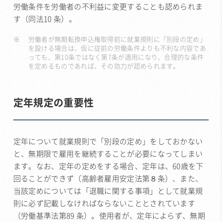
労働条件を労働者の不利益に変更することも認められま
す（同法10 条）。
労働者が無期転換申込権取得前に就業規則に「別段の定め」
を設ける場合は、仮に従前の労働条件よりも不利な内容であ
っても、第10条ではなく第7条が適用になり、合理的な条件
を定めるものであれば、その効力が認められます。
定年規定の重要性
定年について就業規則で「別段の定め」をしておかない
と、無期限で雇用を継続することが必要になってしまい
ます。なお、定年の定めをする場合、定年は、60歳を下
回ることができず（高齢者雇用安定法第８条）、また、
当該定めについては「退職に関する事項」として就業規
則に必ず記載しなければならないこととされています
（労働基準法第89 条）。使用者が、定年によらず、無期