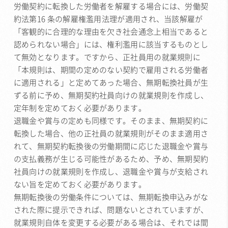
労働契約に転換した労働者を解雇する場合には、労働契
約法第16 条の解雇権濫用法理が適用され、当該解雇が
「客観的に合理的な理由を欠き社会通念上相当であると
認められない場合」には、権利濫用に該当するものとし
て無効となります。ですから、正社員用の就業規則に
「本規則は、期間の定めのない契約で雇用される労働者
に適用される」と定めてあった場合、無期転換社員が生
ずる前に予め、無期契約社員向けの就業規則を作成し、
定年制を定めておく必要があります。
退職金や賞与の定めも同様です。そのまま、無期契約に
転換した場合、他の正社員の就業規則がそのまま適用さ
れて、無期契約転換後の労働期間に応じた退職金や賞与
の支払義務が生じる可能性があるため、予め、無期契約
社員向けの就業規則を作成し、退職金や賞与が支給され
ない旨を定めておく必要があります。
無期転換後の労働条件については、無期転換申込みがな
された際に提示できれば、問題ないとされていますが、
就業規則自体を変更する必要がある場合は、それでは間