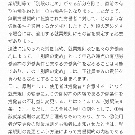
業規則等で「別段の定め」がある部分を除き、直前の有
期労働契約と同一の労働条件となります。したがって、
無期労働契約に転換された労働者に対して、どのような
労働条件を適用するかを検討した上で、別段の定めをす
る場合には、適用する就業規則にその旨を規定する必要
があります。
適法に定められた労働協約、就業規則及び個々の労働契
約によって、「別段の定め」として申込み時点の有期労
働契約の労働条件と異なる労働条件を定めることは可能
であり、この「別段の定め」には、正社員並みの責任を
負わせる定めとすることも含まれます。
但し、原則として、使用者は労働者と合意することなく
就業規則の変更により労働契約の内容である労働条件を
労働者の不利益に変更することはできません（労契法９
条。※）。ただし、この合意の原則の例外として、①当
該就業規則の変更が合理的なものであり、かつ、②使用
者が変更後の就業規則を労働者に周知させたときは、就
業規則の変更という方法によって労働契約の内容である