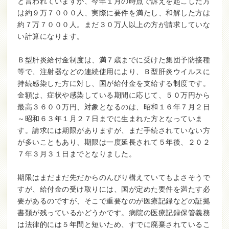
と言われていますが、今年１月の時点で訴えを起こした方
は約９万７０００人、実際に要件を満たし、和解した方は
約７万７０００人。まだ３０万人以上の方が請求していな
い計算になります。
Ｂ型肝炎給付金制度は、満７歳までに受けた集団予防接種
等で、注射器などの連続使用により、Ｂ型肝炎ウイルスに
持続感染した方に対し、国が給付金を支給する制度です。
金額は、症状や感染している期間に応じて、５０万円から
最高３６００万円、対象となるのは、昭和１６年７月２日
～昭和６３年１月２７日までに生まれた方となっていま
す。請求には期限がありますが、まだ手続されていない方
が多いこともあり、期限は一度延長されて５年後、２０２
７年３月３１日までとなりました。
期限はまだまだ先だからのんびり構えていてもよさそうで
すが、給付金の受け取りには、国が定めた要件を満たす必
要があるのですが、そこで重要なのが医療記録などの証拠
書類が残っているかどうかです。病院の医療記録保管義務
は法律的には５年間と短いため、すでに廃棄されているこ