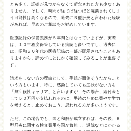
とも多く、証拠が見つからなくて断念された方も少なくあ
りません。そして、時間が経てば経つほど廃棄されてしま
う可能性は高くなるので、過去にＢ型肝炎と言われた経験
があれば、早めのご相談をお勧めしています。
医療記録の保管義務が５年間とはなっていますが、実際
は、１０年程度保管している病院も多いですし、過去に
は、昭和５０年代の医療記録の一部が開示されたこともあ
りますから、諦めずにとにかく確認してみることが重要で
す。
請求をしない方の理由として、手続が面倒そうだから…と
いう方もいます。特に、感染していても症状がない方を
「無症候性キャリア」と言いますが、その場合、給付金と
して５０万円が支払われるのに、手続のために費やす労力
を考えると、止めておこう、思われる方が多いようです。
ただ、この場合でも、国と和解が成立すれば、その後、Ｂ
型肝炎に関する検査費用を国が負担し、通院などにかかる