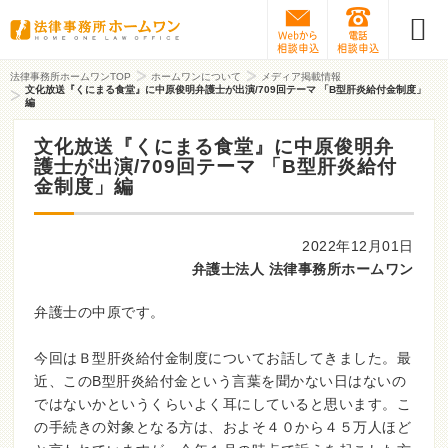
Webから相談予約
0120-31
法律事務所ホームワンTOP
ホームワンについて
メディア掲載情報
文化放送『くにまる食堂』に中原俊明弁護士が出演/709回テーマ 「B型肝炎給付金制度」
編
文化放送『くにまる食堂』に中原俊明弁
護士が出演/709回テーマ 「B型肝炎給付
金制度」編
2022年12月01日
弁護士法人 法律事務所ホームワン
弁護士の中原です。
今回はＢ型肝炎給付金制度についてお話してきました。最
近、このB型肝炎給付金という言葉を聞かない日はないの
ではないかというくらいよく耳にしていると思います。こ
の手続きの対象となる方は、およそ４０から４５万人ほど