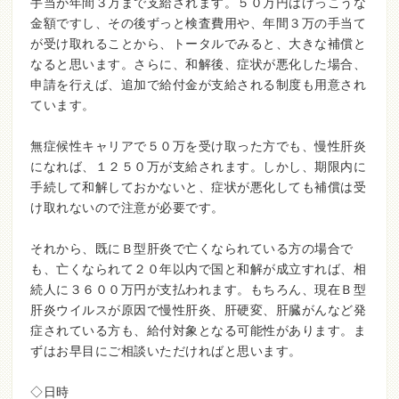
手当が年間３万まで支給されます。５０万円はけっこうな
金額ですし、その後ずっと検査費用や、年間３万の手当て
が受け取れることから、トータルでみると、大きな補償と
なると思います。さらに、和解後、症状が悪化した場合、
申請を行えば、追加で給付金が支給される制度も用意され
ています。
無症候性キャリアで５０万を受け取った方でも、慢性肝炎
になれば、１２５０万が支給されます。しかし、期限内に
手続して和解しておかないと、症状が悪化しても補償は受
け取れないので注意が必要です。
それから、既にＢ型肝炎で亡くなられている方の場合で
も、亡くなられて２０年以内で国と和解が成立すれば、相
続人に３６００万円が支払われます。もちろん、現在Ｂ型
肝炎ウイルスが原因で慢性肝炎、肝硬変、肝臓がんなど発
症されている方も、給付対象となる可能性があります。ま
ずはお早目にご相談いただければと思います。
◇日時