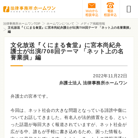
Webから相談予約
0120-31
法律事務所ホームワンTOP
ホームワンについて
メディア掲載情報
文化放送『くにまる食堂』に宮本尚紀弁護士が出演/708回テーマ 「ネット上の名誉棄損」
編
文化放送『くにまる食堂』に宮本尚紀弁
護士が出演/708回テーマ 「ネット上の名
誉棄損」編
2022年11月22日
弁護士法人 法律事務所ホームワン
弁護士の宮本です。
今回は、ネット社会の大きな問題となっている誹謗中傷に
ついてお話してきました。有名人が法的措置をとる、とい
った話題が毎回大きく報道されていますが、ネット社会が
広がる中、誰もが手軽に書き込めるため、困った情報も