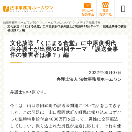
Webから相談予約
0120-31
法律事務所ホームワンTOP
ホームワンについて
メディア掲載情報
文化放送『くにまる食堂』に中原俊明代表弁護士が出演/684回テーマ 「誤送金事件の被害
者は誰？」編
文化放送『くにまる食堂』に中原俊明代
表弁護士が出演/684回テーマ 「誤送金事
件の被害者は誰？」編
2022年06月07日
弁護士法人 法律事務所ホームワン
弁護士の中原です。
今回は、山口県阿武町の誤送金問題について話をしてきま
した。この問題は、山口県阿武町が町民に振り込みはずだ
った臨時特別給付金4630万円を誤って、男性に全額振込
してしまい、振り込まれた男性が返還に応じず、それを使