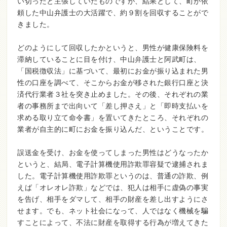
い切ったと主張していたものですが、結果として、町が依
頼した中山弁護士の大活躍で、約９割を回収することがで
きました。
どのようにして回収したかというと、男性が健康保険料を
滞納していることに目を付け、中山弁護士と阿武町は、
「国税徴収法」に基づいて、最初にお金が振り込まれた男
性の口座を調べて、そこからお金が移された銀行口座と決
済代行業者３社を突き止めました。その後、それぞれの業
者の事務所まで出向いて「差し押さえ」と「即時支払いを
求める取り立て命令書」を置いてきたところ、それぞれの
業者が自主的に町にお金を振り込んだ、ということです。
誤送金を受け、お金を使ってしまった男性はどうなったか
というと、結局、電子計算機使用詐欺罪容疑で逮捕されま
した。電子計算機使用詐欺罪というのは、普通の詐欺、例
えば「オレオレ詐欺」などでは、犯人は相手に虚偽の事実
を告げ、相手をダマして、相手の財産を差し出すようにさ
せます。でも、ネット社会になって、人ではなく機械を騙
すことによって、不法に財産を取得する行為が増えてきた