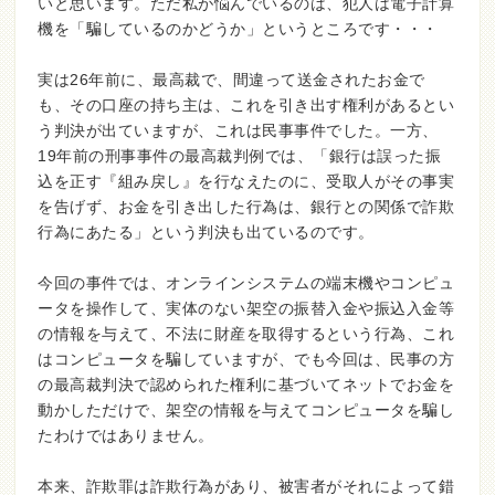
いと思います。ただ私が悩んでいるのは、犯人は電子計算
機を「騙しているのかどうか」というところです・・・
実は26年前に、最高裁で、間違って送金されたお金で
も、その口座の持ち主は、これを引き出す権利があるとい
う判決が出ていますが、これは民事事件でした。一方、
19年前の刑事事件の最高裁判例では、「銀行は誤った振
込を正す『組み戻し』を行なえたのに、受取人がその事実
を告げず、お金を引き出した行為は、銀行との関係で詐欺
行為にあたる」という判決も出ているのです。
今回の事件では、オンラインシステムの端末機やコンピュ
ータを操作して、実体のない架空の振替入金や振込入金等
の情報を与えて、不法に財産を取得するという行為、これ
はコンピュータを騙していますが、でも今回は、民事の方
の最高裁判決で認められた権利に基づいてネットでお金を
動かしただけで、架空の情報を与えてコンピュータを騙し
たわけではありません。
本来、詐欺罪は詐欺行為があり、被害者がそれによって錯