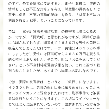
のです。条文を簡潔に要約すると、電子計算機に「虚偽の
情報もしくは不正な指令」を与え、財産権の得喪若しくは
変更に係る「不実の電磁的記録」を作り、「財産上不法の
利益を得る」犯罪、ということになっています。
では、「電子計算機使用詐欺罪」の被害者は誰になるの
か…ですが、「阿武町」と思われがちですが、阿武町は誰
にも騙されておらず、間違えて４６３０万を男性の口座に
振込んでしまっただけです。一方、男性は４６３０万を手
にしましたが、男性には阿武町から４６３０万円を貰う法
的な権利はありません。そこで、町は「お金を返してくだ
さい」という不当利得返還請求権を使い、これに基づく裁
判も起こしましたが、あくまでも民事上の話しなのです。
では、実際の被害者は…というと、「銀行」になります。
４６３０万円は、男性の銀行口座に振り込まれ、そこから
オンラインカジノに送金されたわけで、刑事事件では被害
者は銀行ということになります。この辺はワイドショーな
どでほとんど話されていないので、誤解されている方も多