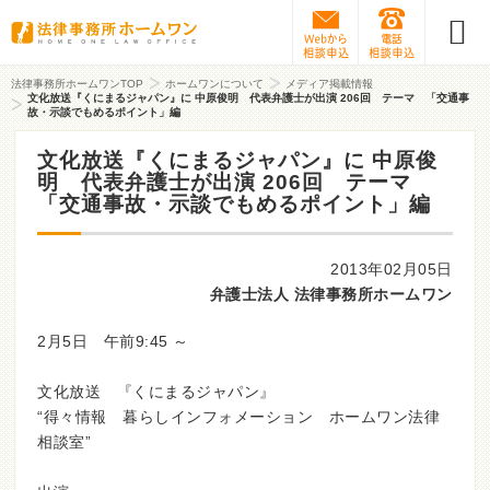
Webから相談予約
0120-31
法律事務所ホームワンTOP
ホームワンについて
メディア掲載情報
文化放送『くにまるジャパン』に 中原俊明 代表弁護士が出演 206回 テーマ 「交通事
故・示談でもめるポイント」編
文化放送『くにまるジャパン』に 中原俊
明 代表弁護士が出演 206回 テーマ
「交通事故・示談でもめるポイント」編
2013年02月05日
弁護士法人 法律事務所ホームワン
2月5日 午前9:45 ～
文化放送 『くにまるジャパン』
“得々情報 暮らしインフォメーション ホームワン法律
相談室”