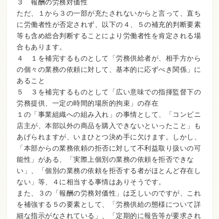
３ 報酬の労務対価性
ただ、１から３の一部が充たされないからと言って、直ち
に労働者性が否定されず、以下の４、５の補充的判断要素
等も含め総合判断することにより労働者性を肯定される場
合もあります。
４ １を補完するものとして「労務供給者が、相手方から
の個々の業務の依頼に対して、基本的に応ずべき関係」に
あること
５ ３を補完するものとして「広い意味での指揮監督下の
労務提供、一定の時間的場所的拘束」の存在
１の「事業組織への組み入れ」の事情として、「コンビニ
店主が、本部以外の商品を購入できないといったこと」も
あげられますが、いまひとつ決め手に欠けます。しかし、
「本部からの業務依頼の拒否に対して不利益取り扱いの可
能性」がある、「実際上個別の業務の依頼を拒否できな
い」、「個別の業務の依頼を拒否する者がほとんど存在し
ない」等、４に相当する事情はありそうです。
また、３の「報酬の労務対価性」は乏しいのですが、これ
を補強する５の要素として、「労務供給の態様について詳
細な指示がなされている」、「定期的に報告等が要求され