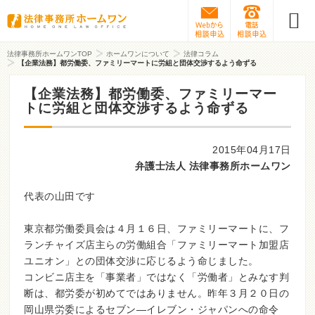
Webから相談予約
0120-31
法律事務所ホームワンTOP
ホームワンについて
法律コラム
【企業法務】都労働委、ファミリーマートに労組と団体交渉するよう命ずる
【企業法務】都労働委、ファミリーマー
トに労組と団体交渉するよう命ずる
2015年04月17日
弁護士法人 法律事務所ホームワン
代表の山田です
東京都労働委員会は４月１６日、ファミリーマートに、フ
ランチャイズ店主らの労働組合「ファミリーマート加盟店
ユニオン」との団体交渉に応じるよう命じました。
コンビニ店主を「事業者」ではなく「労働者」とみなす判
断は、都労委が初めてではありません。昨年３月２０日の
岡山県労委によるセブン―イレブン・ジャパンへの命令