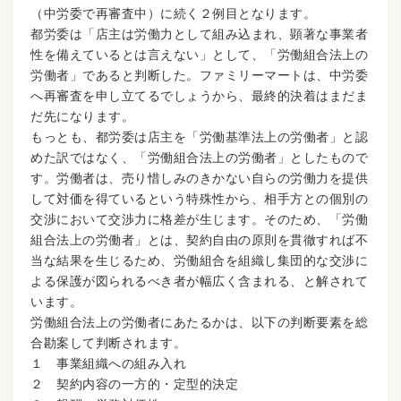
（中労委で再審査中）に続く２例目となります。
都労委は「店主は労働力として組み込まれ、顕著な事業者
性を備えているとは言えない」として、「労働組合法上の
労働者」であると判断した。ファミリーマートは、中労委
へ再審査を申し立てるでしょうから、最終的決着はまだま
だ先になります。
もっとも、都労委は店主を「労働基準法上の労働者」と認
めた訳ではなく、「労働組合法上の労働者」としたもので
す。労働者は、売り惜しみのきかない自らの労働力を提供
して対価を得ているという特殊性から、相手方との個別の
交渉において交渉力に格差が生じます。そのため、「労働
組合法上の労働者」とは、契約自由の原則を貫徹すれば不
当な結果を生じるため、労働組合を組織し集団的な交渉に
よる保護が図られるべき者が幅広く含まれる、と解されて
います。
労働組合法上の労働者にあたるかは、以下の判断要素を総
合勘案して判断されます。
１ 事業組織への組み入れ
２ 契約内容の一方的・定型的決定