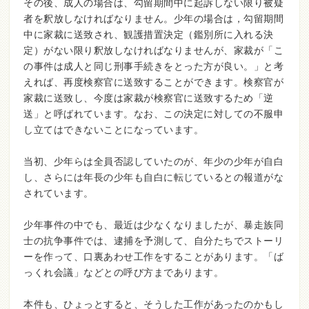
その後、成人の場合は、勾留期間中に起訴しない限り被疑
者を釈放しなければなりません。少年の場合は，勾留期間
中に家裁に送致され、観護措置決定（鑑別所に入れる決
定）がない限り釈放しなければなりませんが、家裁が「こ
の事件は成人と同じ刑事手続きをとった方が良い。」と考
えれば、再度検察官に送致することができます。検察官が
家裁に送致し、今度は家裁が検察官に送致するため「逆
送」と呼ばれています。なお、この決定に対しての不服申
し立てはできないことになっています。
当初、少年らは全員否認していたのが、年少の少年が自白
し、さらには年長の少年も自白に転じているとの報道がな
されています。
少年事件の中でも、最近は少なくなりましたが、暴走族同
士の抗争事件では、逮捕を予測して、自分たちでストーリ
ーを作って、口裏あわせ工作をすることがあります。「ば
っくれ会議」などとの呼び方まであります。
本件も、ひょっとすると、そうした工作があったのかもし