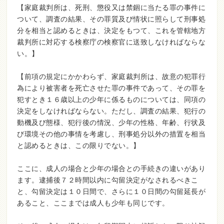
【家庭裁判所は、死刑、懲役又は禁錮に当たる罪の事件に
ついて、調査の結果、その罪質及び情状に照らして刑事処
分を相当と認めるときは、決定をもつて、これを管轄地方
裁判所に対応する検察庁の検察官に送致しなければならな
い。】
【前項の規定にかかわらず、家庭裁判所は、故意の犯罪行
為により被害者を死亡させた罪の事件であって、その罪を
犯すとき１６歳以上の少年に係るものについては、同項の
決定をしなければならない。ただし、調査の結果、犯行の
動機及び態様、犯行後の情況、少年の性格、年齢、行状及
び環境その他の事情を考慮し、刑事処分以外の措置を相当
と認めるときは、この限りでない。】
ここに、成人の場合と少年の場合との手続きの違いがあり
ます。逮捕後７２時間以内に勾留決定がなされるべきこ
と、勾留決定は１０日間で、さらに１０日間の勾留延長が
あること、ここまでは成人も少年も同じです。