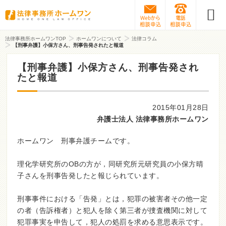
Webから相談予約
0120-31
法律事務所ホームワンTOP
ホームワンについて
法律コラム
【刑事弁護】小保方さん、刑事告発されたと報道
【刑事弁護】小保方さん、刑事告発され
たと報道
2015年01月28日
弁護士法人 法律事務所ホームワン
ホームワン 刑事弁護チームです。
理化学研究所のOBの方が，同研究所元研究員の小保方晴
子さんを刑事告発したと報じられています。
刑事事件における「告発」とは，犯罪の被害者その他一定
の者（告訴権者）と犯人を除く第三者が捜査機関に対して
犯罪事実を申告して，犯人の処罰を求める意思表示です。