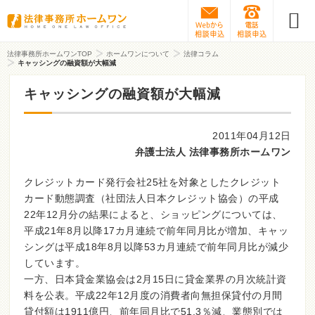
Webから相談予約
0120-31
法律事務所ホームワンTOP
ホームワンについて
法律コラム
キャッシングの融資額が大幅減
キャッシングの融資額が大幅減
2011年04月12日
弁護士法人 法律事務所ホームワン
クレジットカード発行会社25社を対象としたクレジット
カード動態調査（社団法人日本クレジット協会）の平成
22年12月分の結果によると、ショッピングについては、
平成21年8月以降17カ月連続で前年同月比が増加、キャッ
シングは平成18年8月以降53カ月連続で前年同月比が減少
しています。
一方、日本貸金業協会は2月15日に貸金業界の月次統計資
料を公表。平成22年12月度の消費者向無担保貸付の月間
貸付額は1911億円、前年同月比で51.3％減、業態別では