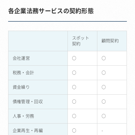
各企業法務サービスの契約形態
スポット
顧問契約
契約
会社運営
○
○
税務・会計
○
○
資金繰り
○
○
債権管理・回収
○
○
人事・労務
○
○
企業再生・再編
○
-