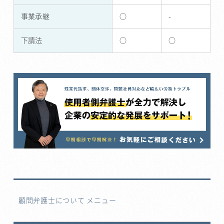
事業承継
○
-
下請法
○
○
顧問弁護士について メニュー