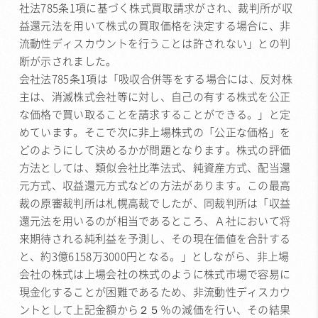
社法785条1項に基づく株式買取請求がされ、裁判所が収
益還元法を用いて株式の買取価格を決定する場合に、非
流動性ディスカウントを行うことは許されない」との判
断が示されました。
会社法785条1項は「吸収合併等をする場合には、反対株
主は、消滅株式会社等に対し、自己の有する株式を公正
な価格で買い取ることを請求することができる。」と定
めています。そこで次に非上場株式の「公正な価格」を
どのようにして決めるかが問題となります。株式の評価
方法としては、類似会社比準法式、純資産方式、配当還
元方式、収益還元方式などの方法があります。この最高
裁の原審裁判所は札幌高裁でしたが、同裁判所は「収益
還元法を用いるのが相当であるところ、Ａ社において将
来期待される純利益を予測し、その現在価値を合計する
と、約3億6158万3000円となる。」としながら、非上場
会社の株式は上場会社の株式のように株式市場で容易に
現金化することが困難であるため、非流動性ディスカウ
ントとして上記金額から２５％の減価を行い、その結果