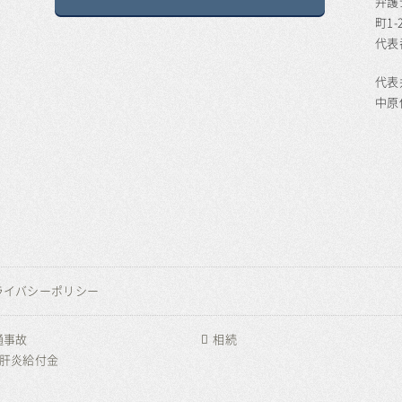
弁護
町1-
代表番
代表
中原
ライバシーポリシー
通事故
相続
型肝炎給付金