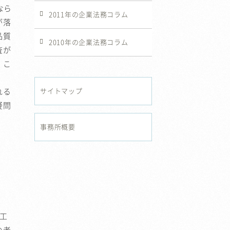
なら
2011年の企業法務コラム
が落
品質
2010年の企業法務コラム
査が
、こ
れる
サイトマップ
疑問
事務所概要
き
工