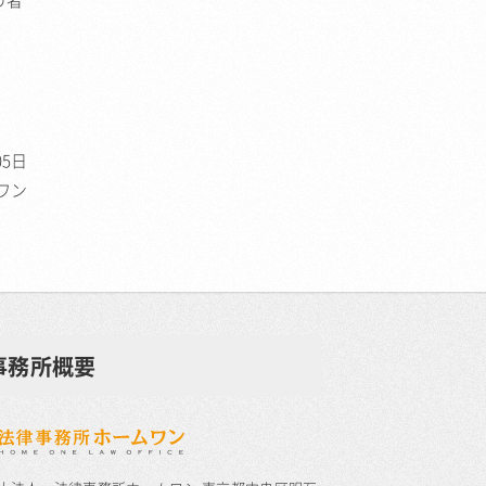
の者
05日
ワン
事務所概要