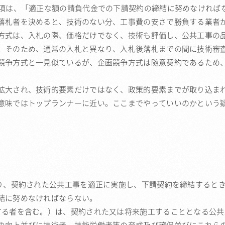
1項は、「適正な額の請負代金での下請契約の締結に努めなければ
落札者を決めると、技術のない分、工事費の安さで勝負する業者
方式は、入札の際、価格だけでなく、技術も評価し、公共工事の
。そのため、通常の入札と異なり、入札後落札までの間に技術審
競争方式と一見似ているが、企画競争方式は随意契約であるため
拡大され、技術的要素だけではなく、政策的要素までが取り込ま
意味ではトップランナーに近い。ここまでやっていいのかという
とり、契約された公共工事を適正に実施し、下請契約を締結すると
結に努めなければならない。
する者を含む。）は、契約された又は将来施工することとなる公共