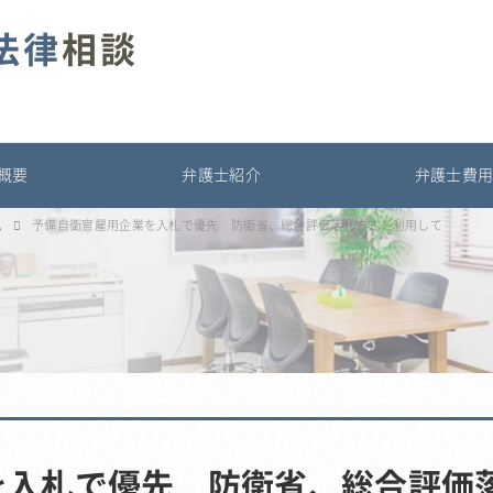
法律
相談
概要
弁護士紹介
弁護士費
ム
予備自衛官雇用企業を入札で優先 防衛省、総合評価落札方式を利用して
を入札で優先 防衛省、総合評価