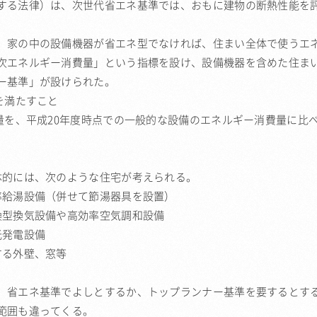
する法律）は、次世代省エネ基準では、おもに建物の断熱性能を
、家の中の設備機器が省エネ型でなければ、住まい全体で使うエ
次エネルギー消費量」という指標を設け、設備機器を含めた住ま
ー基準」が設けられた。
を満たすこと
量を、平成20年度時点での一般的な設備のエネルギー消費量に比
体的には、次のような住宅が考えられる。
率給湯設備（併せて節湯器具を設置）
換型換気設備や高効率空気調和設備
光発電設備
する外壁、窓等
、省エネ基準でよしとするか、トップランナー基準を要するとす
範囲も違ってくる。