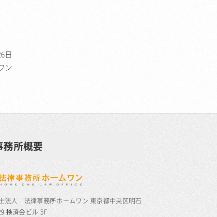
26日
ワン
事務所概要
士法人 法律事務所ホームワン 東京都中央区明石
29 掖済会ビル 5F