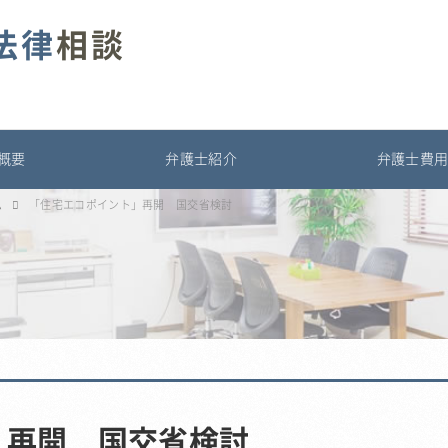
法律
相談
概要
弁護士紹介
弁護士費
ム
「住宅エコポイント」再開 国交省検討
」再開 国交省検討