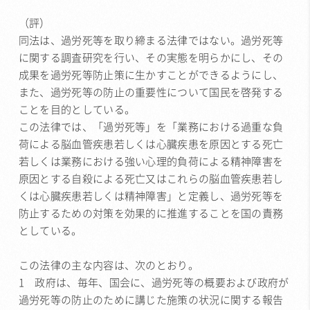
（評）
同法は、過労死等を取り締まる法律ではない。過労死等
に関する調査研究を行い、その実態を明らかにし、その
成果を過労死等防止策に生かすことができるようにし、
また、過労死等の防止の重要性について国民を啓発する
ことを目的としている。
この法律では、「過労死等」を「業務における過重な負
荷による脳血管疾患若しくは心臓疾患を原因とする死亡
若しくは業務における強い心理的負荷による精神障害を
原因とする自殺による死亡又はこれらの脳血管疾患若し
くは心臓疾患若しくは精神障害」と定義し、過労死等を
防止するための対策を効果的に推進することを国の責務
としている。
この法律の主な内容は、次のとおり。
1 政府は、毎年、国会に、過労死等の概要および政府が
過労死等の防止のために講じた施策の状況に関する報告