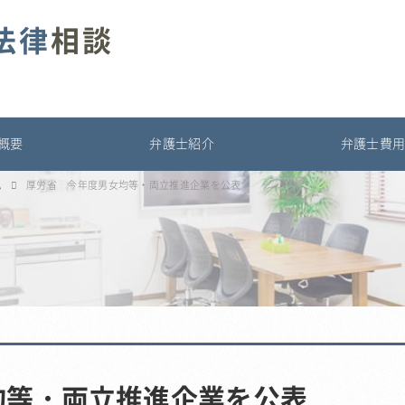
法律
相談
概要
弁護士紹介
弁護士費
ム
厚労省 今年度男女均等・両立推進企業を公表
均等・両立推進企業を公表