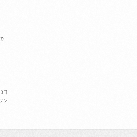
の
30日
ワン