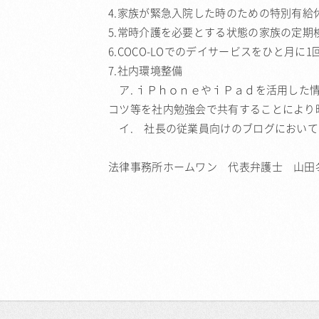
4.家族が緊急入院した時のための特別有給
5.常時介護を必要とする状態の家族の定
6.COCO-LOでのデイサービスをひと月
7.社内環境整備
ア. ｉＰｈｏｎｅやｉＰａｄを活用した
コツ等を社内勉強会で共有することにより
イ. 社長の従業員向けのブログにおいて
法律事務所ホームワン 代表弁護士 山田