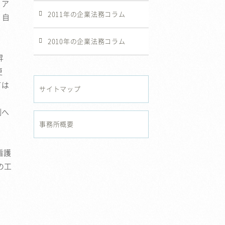
リア
2011年の企業法務コラム
、自
2010年の企業法務コラム
昇
更
ては
サイトマップ
割へ
事務所概要
看護
の工