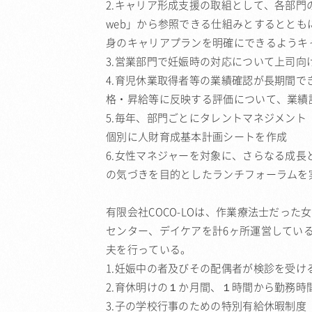
2.キャリア形成支援の取組として、各部
web」から参照できる仕組みとするとと
身のキャリアプランを明確にできるようキ
3.営業部門で妊娠時の対応について上司
4.育児休業取得者等の業績確認が長期間で
格・昇給等に反映する評価について、業績
5.毎年、部門ごとにタレントマネジメン
個別に人財育成基本計画シートを作成
6.女性マネジャーを対象に、さらなる成
の気づきを目的としたランチフォーラムを
有限会社COCO-LOは、作業療法士だった
センター、デイケアを計6ヶ所運営している
夫を行っている。
1.妊娠中の者及びその配偶者が検診を受
2.育休明けの１か月間、１時間から勤務時
3.子の学校行事のための特別有給休暇制度