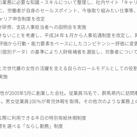
門の業務に必要な知識・スキルについて整理し、社内サイト「キャ
もに、労働者が自身のセールスポイント、今後取り組みたい仕事等
ャリア申告制度を改定
向け研修、支店人事担当者への説明会を実施
きないことを考慮し、平成24 年１月から人事処遇制度を改定し、
評価から行動・能力要素をベースにしたコンピテンシー評価に変
ト（個別データ）の基準により人財候補者を選抜し、対象者につい
長と次世代層の女性の活躍を支える自らのロールモデルとしての役
実施
女性が2005年5月に創業した会社。従業員76名で、群馬県内に訪問
。男女従業員100％が育児休暇を取得。その他次のような業務上
ける際に利用できる半日の特別有給休暇制度
間を選べる「ならし勤務」制度