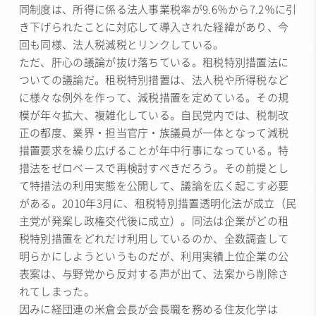
同制度は、所得に係る法人事業税率が9.6％から7.2％に引
き下げられたことに対応して導入された経緯があり、今
回も同様、法人税減税とリンクしている。
ただ、肝心の議論が抜け落ちている。租税特別措置法に
ついての議論だ。租税特別措置は、法人税や所得税など
に様々な例外を作って、減税措置を定めている。その規
模が年々拡大、複雑化している。自民党内では、税制改
正の都度、業界・担当官庁・族議員が一体となって減税
措置要求を繰り広げることが年中行事になっている。特
措法をゼロベースで再検討すべきだろう。その前提とし
て特措法の利用実態を公開して、議論を広く起こす必要
がある。2010年3月に、租税特別措置透明化法が成立（民
主党が発案し政権交代後に成立）。同法は企業がどの租
税特別措置をどれだけ利用しているのか、全数調査して
明らかにしようというものだが、利用実績上位企業の公
表案は、与野党から反対する声が出て、法案から削除さ
れてしまった。
因みに経団連の米倉会長が会長職を務める住友化学は