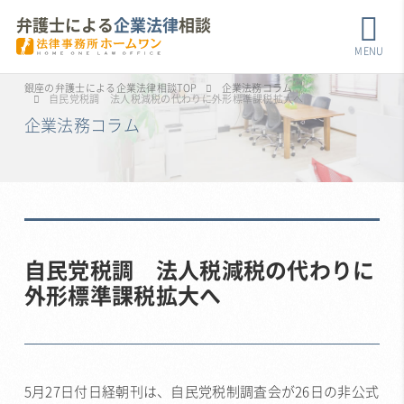
弁護士による
企業法律
相談
MENU
銀座の弁護士による企業法律相談TOP
企業法務コラム
自民党税調 法人税減税の代わりに外形標準課税拡大へ
企業法務コラム
自民党税調 法人税減税の代わりに
外形標準課税拡大へ
5月27日付日経朝刊は、自民党税制調査会が26日の非公式