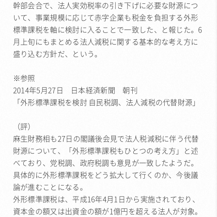
幹部会合で、法人実効税率の引き下げに必要な財源につ
いて、事業規模に応じて赤字企業も税金を負担する外形
標準課税を軸に検討に入ることで一致した、と報じた。6
月上旬にもまとめる法人減税に関する基本的な考え方に
盛り込む方針だ、という。
※参照
2014年5月27日 日本経済新聞 朝刊
「外形標準課税を検討 自民税調、法人減税の代替財源」
（評）
麻生財務相も27日の閣議後会見で法人税減税に伴う代替
財源について、「外形標準課税もひとつの考え方」と述
べており、党税調、政府税調も意見が一致したようだ。
具体的に外形標準課税をどう拡大して行くのか、今後議
論が進むことになる。
外形標準課税は、平成16年4月1日から実施されており、
資本金の額又は出資金の額が1億円を超える法人が対象。