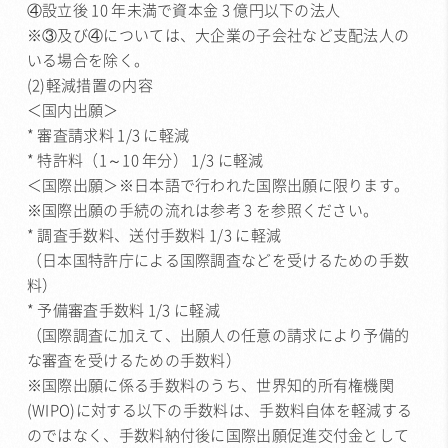
④設立後 10 年未満で資本金 3 億円以下の法人
※③及び④については、大企業の子会社など支配法人の
いる場合を除く。
(2)軽減措置の内容
＜国内出願＞
* 審査請求料 1/3 に軽減
* 特許料（1～10 年分） 1/3 に軽減
＜国際出願＞※日本語で行われた国際出願に限ります。
※国際出願の手続の流れは参考 3 を参照ください。
* 調査手数料、送付手数料 1/3 に軽減
（日本国特許庁による国際調査などを受けるための手数
料）
* 予備審査手数料 1/3 に軽減
（国際調査に加えて、出願人の任意の請求により予備的
な審査を受けるための手数料）
※国際出願に係る手数料のうち、世界知的所有権機関
(WIPO)に対する以下の手数料は、手数料自体を軽減する
のではなく、手数料納付後に国際出願促進交付金として