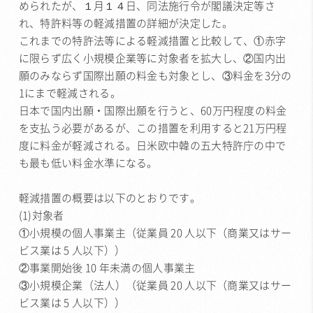
められたが、１月１４日、同法施行令が閣議決定等さ
れ、特許料等の軽減措置の詳細が決定した。
これまでの特許法等による軽減措置と比較して、①赤字
に限らず広く小規模企業等に対象者を拡大し、②国内出
願のみならず国際出願の料金も対象とし、③料金を3分の
1にまで軽減される。
日本で国内出願・国際出願を行うと、60万円程度の料金
を支払う必要があるが、この措置を利用すると21万円程
度に料金が軽減される。日米欧中韓の五大特許庁の中で
も最も低い料金水準になる。
軽減措置の概要は以下のとおりです。
(1)対象者
①小規模の個人事業主（従業員 20 人以下（商業又はサー
ビス業は 5 人以下））
②事業開始後 10 年未満の個人事業主
③小規模企業（法人）（従業員 20 人以下（商業又はサー
ビス業は 5 人以下））