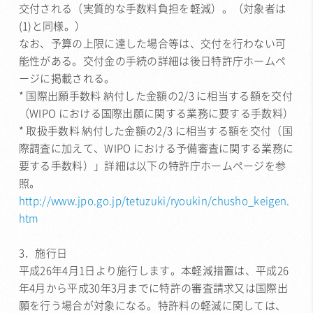
交付される（実質的な手数料負担を軽減）。（対象者は
(1)と同様。）
なお、予算の上限に達した場合等は、交付を行わない可
能性がある。交付金の手続の詳細は後日特許庁ホームペ
ージに掲載される。
* 国際出願手数料 納付した金額の2/3 に相当する額を交付
（WIPO における国際出願に関する業務に要する手数料）
* 取扱手数料 納付した金額の2/3 に相当する額を交付（国
際調査に加えて、WIPO における予備審査に関する業務に
要する手数料）」詳細は以下の特許庁ホームページを参
照。
http://www.jpo.go.jp/tetuzuki/ryoukin/chusho_keigen.
htm
3．施行日
平成26年4月1日より施行します。本軽減措置は、平成26
年4月から平成30年3月までに特許の審査請求又は国際出
願を行う場合が対象になる。特許料の軽減に関しては、