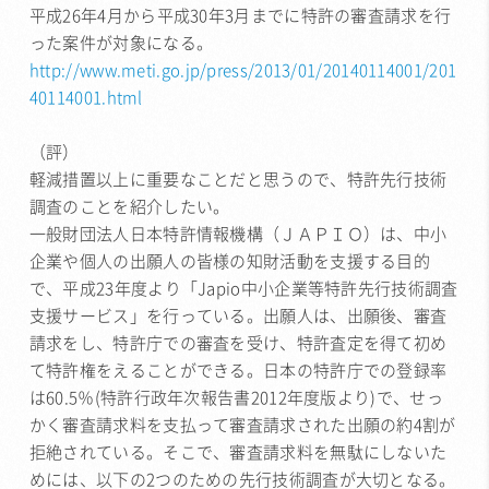
平成26年4月から平成30年3月までに特許の審査請求を行
った案件が対象になる。
http://www.meti.go.jp/press/2013/01/20140114001/201
40114001.html
（評）
軽減措置以上に重要なことだと思うので、特許先行技術
調査のことを紹介したい。
一般財団法人日本特許情報機構（ＪＡＰＩＯ）は、中小
企業や個人の出願人の皆様の知財活動を支援する目的
で、平成23年度より「Japio中小企業等特許先行技術調査
支援サービス」を行っている。出願人は、出願後、審査
請求をし、特許庁での審査を受け、特許査定を得て初め
て特許権をえることができる。日本の特許庁での登録率
は60.5％(特許行政年次報告書2012年度版より)で、せっ
かく審査請求料を支払って審査請求された出願の約4割が
拒絶されている。そこで、審査請求料を無駄にしないた
めには、以下の2つのための先行技術調査が大切となる。