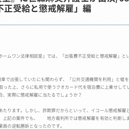
不正受給と懲戒解雇」編
ホームワン法律相談室』では、「出張費不正受給と懲戒解雇」と
社用車で出張していたにも関わらず、「公共交通機関を利用」と嘘
け取った上、さらに私用で使うクオカード代を宿泊費に上乗せして
合、実際に懲戒解雇に当たるでしょうか？
あたります。しかし、詐欺罪だからといって、イコール懲戒解雇
ん。上記の案件でも、 地方裁判所では懲戒解雇を有効と判断し
業員の逆転勝訴となったのです。