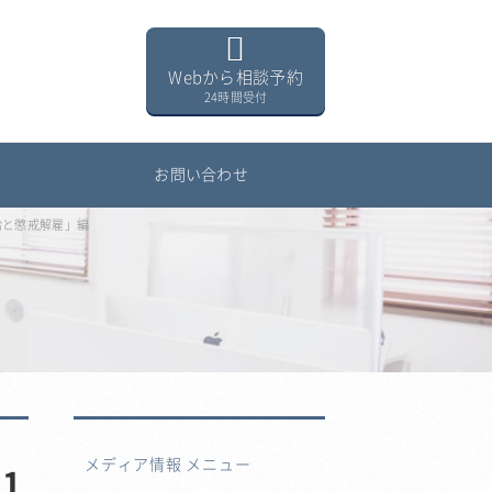
Webから相談予約
24時間受付
用
お問い合わせ
給と懲戒解雇」編
メディア情報 メニュー
1