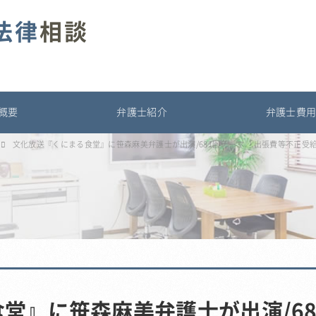
法律
相談
概要
弁護士紹介
弁護士費
文化放送『くにまる食堂』に笹森麻美弁護士が出演/681回テーマ 「出張費等不正受
堂』に笹森麻美弁護士が出演/68