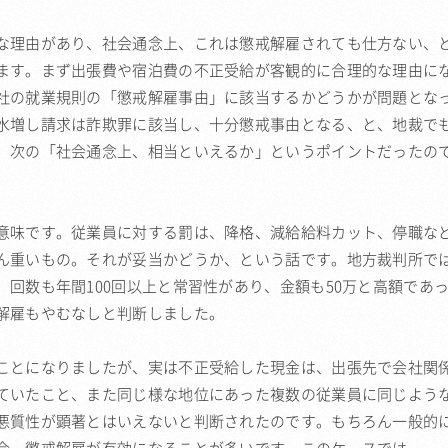
な理由があり、社会通念上、これは懲戒解雇されても仕方ない、
ます。まず出張費や宿泊費の不正受給が客観的に合理的な理由に
社の就業規則の「懲戒解雇事由」に該当するかどうかが問題とな
水増し請求は詐欺罪に該当し、十分懲戒事由となる、と、地裁で
、次の「社会通念上、相当といえるか」というポイントだったの
意味です。従業員に対する罰は、降格、減給給料カット、停職な
ん重いもの。それが妥当かどうか、という話です。地方裁判所で
回数も年間100回以上と常習性があり、金額も50万と高額であ
解雇もやむなしと判断しました。
ことになりましたが、実は不正受給した現金は、出張先で会社関
ていたこと、また同じ様な地位にあった複数の従業員に同じよう
悪質性が顕著とはいえないと判断されたのです。もちろん一般的