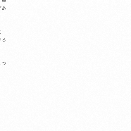
 高
があ
て
いろ
につ