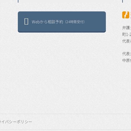
Webから相談予約
（24時間受付）
弁護
町1-
代表番
代表
中原
ライバシーポリシー