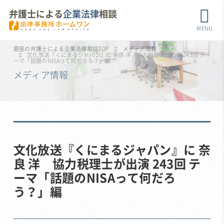
弁護士による
企業法律
相談
MENU
銀座の弁護士による企業法律相談TOP
メディア情報
文化放送『くにまるジャパン』に 奈良 洋 協力税理士が出演 243回 テ
ーマ「話題のNISAって何だろう？」編
メディア情報
文化放送『くにまるジャパン』に 奈
良 洋 協力税理士が出演 243回 テ
ーマ「話題のNISAって何だろ
う？」編